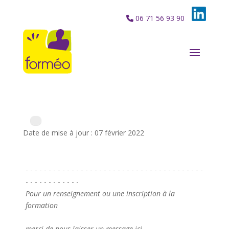
06 71 56 93 90
Date de mise à jour : 07 février 2022
- - - - - - - - - - - - - - - - - - - - - - - - - - - - - - - - - - - - - - -
- - - - - - - - - - - -
Pour un renseignement ou une inscription à la
formation
merci de nous laisser un message ici.