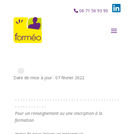
06 71 56 93 90
Date de mise à jour : 07 février 2022
- - - - - - - - - - - - - - - - - - - - - - - - - - - - - - - - - - - - - - -
- - - - - - - - - - - -
Pour un renseignement ou une inscription à la
formation
merci de nous laisser un message ici.