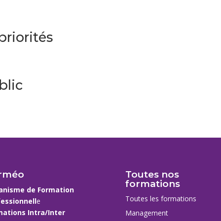
priorités
blic
rméo
Toutes nos
formations
anisme de Formation
Toutes les formations
essionnell
e
ations Intra/Inter
Management